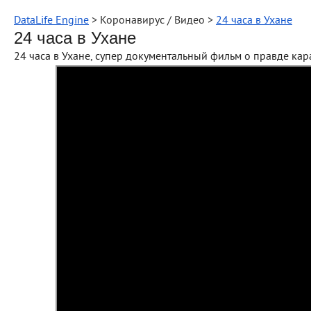
DataLife Engine
> Коронавирус / Видео >
24 часа в Ухане
24 часа в Ухане
24 часа в Ухане, супер документальный фильм о правде ка