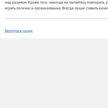
над разумом. Кроме того, никогда не пытайтесь повторить,
играть логично и организованно. Всегда лучше ставить каче
Вернуться назад