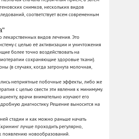
 назначая сначала первичный приём, а затем
геновских снимков, нескольких видов
следований, соответствует всем современным
а"
о лекарственных видов лечения. Это
стему с целью её активизации и уничтожения
яющие более точно воздействовать на
имиотерапии сохраняющие здоровые ткани).
ы (в случаях, когда затронута молочная,
явились неприятные побочные эффекты, либо же
апия с целью свести эти явления к минимуму.
ациенту, врачи внимательно изучают его
подробную диагностику. Решение выносится на
ней стадии и как можно раньше начать
. Скрининг лучше проходить регулярно,
 к появлению новообразований.