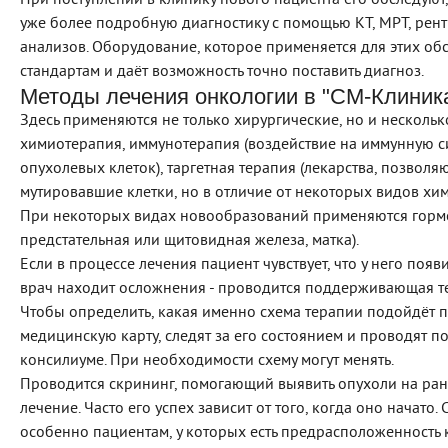
При поступлении в клинику нового пациента его обследуют,
уже более подробную диагностику с помощью КТ, МРТ, рент
анализов. Оборудование, которое применяется для этих об
стандартам и даёт возможность точно поставить диагноз.
Методы лечения онкологии в "СМ-Клиник
Здесь применяются не только хирургические, но и нескольк
химиотерапия, иммунотерапия (воздействие на иммунную си
опухолевых клеток), таргетная терапия (лекарства, позвол
мутировавшие клетки, но в отличие от некоторых видов х
При некоторых видах новообразований применяются гормон
предстательная или щитовидная железа, матка).
Если в процессе лечения пациент чувствует, что у него по
врач находит осложнения - проводится поддерживающая тер
Чтобы определить, какая именно схема терапии подойдёт п
медицинскую карту, следят за его состоянием и проводят 
консилиуме. При необходимости схему могут менять.
Проводится скрининг, помогающий выявить опухоли на ран
лечение. Часто его успех зависит от того, когда оно начато
особенно пациентам, у которых есть предрасположенность