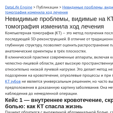
DataLife Engine
> Публикации >
Невидимые проблемы, видим
томография изменила ход лечения
Невидимые проблемы, видимые на КТ:
томография изменила ход лечения
Компьютерная томография (КТ) — это метод получения пос
последующей 3D‑реконструкцией. В отличие от традиционн
глубинную структуру, позволяет оценить распространение п
анатомические ориентиры в трёх плоскостях.
В клинической практике современные аппараты, включая 
челюстно‑лицевой области, дают высокую пространственн
относительно низкой лучевой нагрузке. Это делает метод 
подозрении на кровотечение, опухолевые процессы и при 
КТ зубов
не является универсальным решением, но часто в
предположения в доказанную картину заболевания. Она мен
наблюдения до немедленной операции.
Кейс 1 — внутреннее кровотечение, с
болью: как КТ спасла жизнь
Пациент обратился с выраженной абдоминальной болью, сл