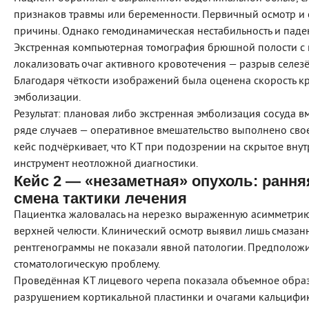
признаков травмы или беременности. Первичный осмотр и
причины. Однако гемодинамическая нестабильность и паде
Экстренная компьютерная томография брюшной полости с 
локализовать очаг активного кровотечения — разрыв селе
Благодаря чёткости изображений была оценена скорость к
эмболизации.
Результат: плановая либо экстренная эмболизация сосуда вм
ряде случаев — оперативное вмешательство выполнено свое
кейс подчёркивает, что КТ при подозрении на скрытое внут
инструмент неотложной диагностики.
Кейс 2 — «незаметная» опухоль: ранн
смена тактики лечения
Пациентка жаловалась на нерезко выраженную асимметрию
верхней челюсти. Клинический осмотр выявил лишь смазанн
рентгенограммы не показали явной патологии. Предположи
стоматологическую проблему.
Проведённая КТ лицевого черепа показала объемное образ
разрушением кортикальной пластинки и очагами кальцифи