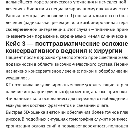
дальнейшего морфологического уточнения и немедленной к
лечения к биопсии и специализированному онкологическо
Ранняя томография позволила: 1) поставить диагноз на бол
лечения (радикальная резекция или комбинированная терап
своевременной интервенции. Этот случай — типичный приме
«незаметное» поражение, кардинально меняя клинические
Кейс 3 — посттравматические осложне
консервативного ведения к хирургии
Пациент после дорожно‑транспортного происшествия жало
подвижности в области височно‑челюстного сустава. Перви
назначено консервативное лечение: покой и обезболивание
ухудшилось.
КТ позволила визуализировать мелкие ускользающие от ре
наличие интраартикулярных фрагментов, а также признаки 
Эти данные стали основанием для перехода от наблюдения
эвакуацией костных фрагментов и санацией очага.
Быстрая 3D‑оценка анатомии обеспечила более точное пл
рисков. В подобных ситуациях томография служит критиче
хронизации осложнений и повышает вероятность полноцен