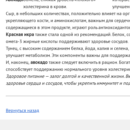
Авокадо
обмена, снижая уровень «плохого»
которые
холестерина в крови.
улучшен
Сыр, в небольших количествах, положительно влияет на ор
укрепляющего кости, и аминокислотам, важным для сердечн
содержащиеся в этом продукте, играют роль антиоксидантов
Красная икра
также стала одной из рекомендаций. Белок, со
омега-3 жирные кислоты поддерживают здоровье сосудов.
Тунец, с высоким содержанием белка, йода, калия и селен
улучшает метаболизм. Эти компоненты важны для поддержа
И, наконец,
авокадо
также следует включить в рацион. Бога
способствует поддержанию нормального уровня холестерин
Здоровое питание — залог долгой и качественной жизни. В
здоровья сердца и сосудов, чтобы укрепить иммунитет и п
Вернуться назад