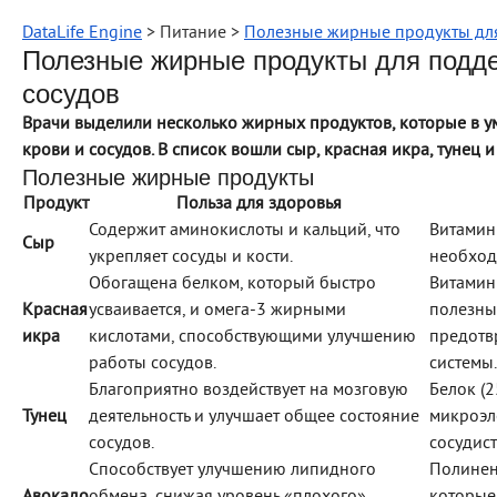
DataLife Engine
> Питание >
Полезные жирные продукты для
Полезные жирные продукты для подде
сосудов
Врачи выделили несколько жирных продуктов, которые в у
крови и сосудов. В список вошли сыр, красная икра, тунец и
Полезные жирные продукты
Продукт
Польза для здоровья
Содержит аминокислоты и кальций, что
Витамины
Сыр
укрепляет сосуды и кости.
необход
Обогащена белком, который быстро
Витамин
Красная
усваивается, и омега-3 жирными
полезны
икра
кислотами, способствующими улучшению
предотв
работы сосудов.
системы.
Благоприятно воздействует на мозговую
Белок (2
Тунец
деятельность и улучшает общее состояние
микроэл
сосудов.
сосудис
Способствует улучшению липидного
Полинен