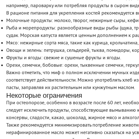
например, пароварку или потребляя продукты в сыром виде
В рационе питания для укрепления костей рекомендуется в
Молочные продукты: молоко, творог, нежирные сыры, кефи
Рыба и морепродукты: разнообразные виды рыбы (щука, треск
судак. Морская капуста является ценным дополнением к ра
Мясо: нежирные сорта мяса, такие как курица, крольчатина,
Овощи и зелень: петрушка, сельдерей, тыква, помидоры, к
Фрукты и ягоды: свежие и сушеные фрукты и ягоды.
Орехи, семечки, бобовые: орехи, тыквенные семечки, геркул
Важно отметить, что миф о полном исключении мучных изд
соответствует действительности. Можно употреблять хлеб и
пасты, заправляя их растительным или кунжутным маслом.
Некоторые ограничения
При остеопорозе, особенно в возрасте после 60 лет, необх
следует исключить продукты, способствующие вымыванию ка
консервы, сладости, какао, шоколад, жирное мясо и алкогол
Также рекомендуется минимизировать потребление животн
нерафинированное масло может негативно сказаться на усв