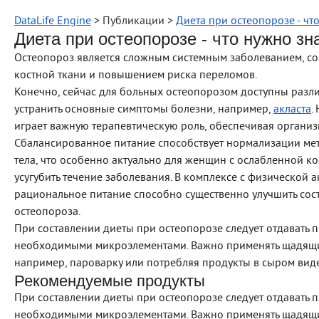
DataLife Engine
> Публикации >
Диета при остеопорозе - чт
Диета при остеопорозе - что нужно з
Остеопороз является сложным системным заболеванием, 
костной ткани и повышением риска переломов.
Конечно, сейчас для больных остеопорозом доступны раз
устранить основные симптомы болезни, например,
акласта
.
играет важную терапевтическую роль, обеспечивая орган
Сбалансированное питание способствует нормализации ме
тела, что особенно актуально для женщин с ослабленной к
усугубить течение заболевания. В комплексе с физической 
рациональное питание способно существенно улучшить сос
остеопороза.
При составлении диеты при остеопорозе следует отдавать 
необходимыми микроэлементами. Важно применять щадящие
например, пароварку или потребляя продукты в сыром виде
Рекомендуемые продукты
При составлении диеты при остеопорозе следует отдавать 
необходимыми микроэлементами. Важно применять щадящие