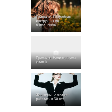
Пранаяма. Подробная
инструкция по
выполнению
Пранаяма. Нади шодхана
(этап I)
Женщины не желают
работать в 30 лет