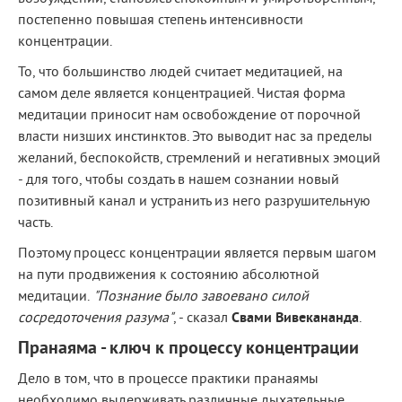
постепенно повышая степень интенсивности
концентрации.
То, что большинство людей считает медитацией, на
самом деле является концентрацией. Чистая форма
медитации приносит нам освобождение от порочной
власти низших инстинктов. Это выводит нас за пределы
желаний, беспокойств, стремлений и негативных эмоций
- для того, чтобы создать в нашем сознании новый
позитивный канал и устранить из него разрушительную
часть.
Поэтому процесс концентрации является первым шагом
на пути продвижения к состоянию абсолютной
медитации.
"Познание было завоевано силой
сосредоточения разума"
, - сказал
Свами Вивекананда
.
Пранаяма - ключ к процессу концентрации
Дело в том, что в процессе практики пранаямы
необходимо выдерживать различные дыхательные