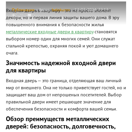
Публикации
Автор:
belokurov
12-03-2024, 22:13
Входная дверь в квартиру – это не просто элемент
528
0
декора, но и первая линия защиты вашего дома. В эру
повышенного внимания к безопасности жилья
металлические входные двери в квартиру
становятся
выбором номер один для многих семей. Они служат
стальной крепостью, охраняя покой и уют домашнего
очага.
Значимость надежной входной двери
для квартиры
Входная дверь — это граница, отделяющая ваш личный
мир от внешнего. Она не только приветствует гостей, но и
защищает ваш дом от непрошеных посетителей. Выбор
правильной двери имеет решающее значение для
обеспечения безопасности и комфорта вашей семьи.
Обзор преимуществ металлических
дверей: безопасность, долговечность,