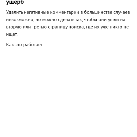
ущерб
Удалить негативные комментарии в большинстве случаев
невозможно, но можно сделать так, чтобы они ушли на
вторую или третью страницу поиска, где их уже никто не
ищет.
Как это работает:
Создание и продвижение позитивного
контента: статьи, интервью, кейсы, пресс-релизы
Использование SEO-оптимизации, чтобы
положительные материалы выходили в топ по
брендовым запросам
Размещение отзывов на авторитетных
площадках, которые быстрее индексируются
поисковыми системами
В медицине это особенно эффективно, когда в топе
поисковых результатов оказываются экспертные статьи
врачей, интервью с руководителями клиник и реальные