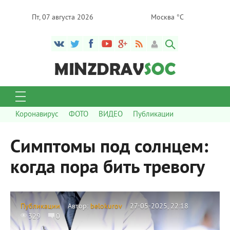
Пт, 07 августа 2026
Москва °C
Коронавирус
ФОТО
ВИДЕО
Публикации
Симптомы под солнцем:
когда пора бить тревогу
Публикации
Автор:
belokurov
27-05-2025, 22:18
329
0