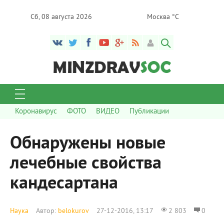
Сб, 08 августа 2026
Москва °C
Коронавирус
ФОТО
ВИДЕО
Публикации
Обнаружены новые
лечебные свойства
кандесартана
Наука
Автор:
belokurov
27-12-2016, 13:17
2 803
0