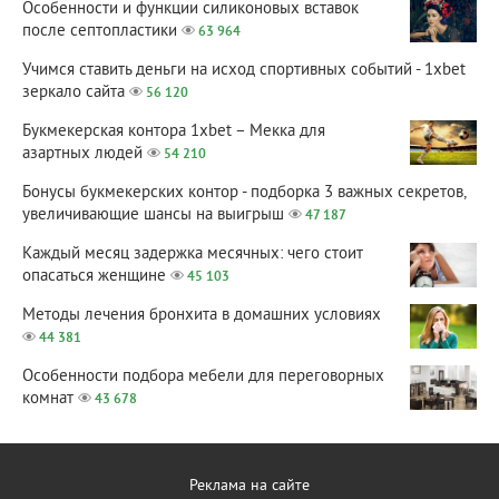
Особенности и функции силиконовых вставок
после септопластики
63 964
Учимся ставить деньги на исход спортивных событий - 1xbet
зеркало сайта
56 120
Букмекерская контора 1xbet – Мекка для
азартных людей
54 210
Бонусы букмекерских контор - подборка 3 важных секретов,
увеличивающие шансы на выигрыш
47 187
Каждый месяц задержка месячных: чего стоит
опасаться женщине
45 103
Методы лечения бронхита в домашних условиях
44 381
Особенности подбора мебели для переговорных
комнат
43 678
Реклама на сайте