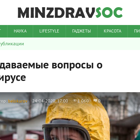
Т
НАУКА
LIFESTYLE
ГАДЖЕТЫ
КРАСОТА
ПИ
убликации
адаваемые вопросы о
ирусе
тор:
belokurov
24-04-2020, 17:00
1 060
0