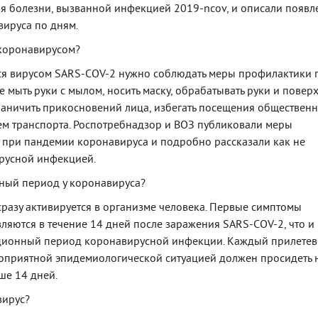
я болезни, вызванной инфекцией 2019-ncov, и описали появл
ируса по дням.
 коронавирусом?
ся вирусом SARS-COV-2 нужно соблюдать меры профилактики 
 мыть руки с мылом, носить маску, обрабатывать руки и повер
раничить прикосновений лица, избегать посещения обществен
ем транспорта. Роспотребнадзор и ВОЗ публиковали меры
при пандемии коронавируса и подробно рассказали как не
русной инфекцией.
ный период у коронавируса?
 сразу активируется в организме человека. Первые симптомы
ляются в течение 14 дней после заражения SARS-COV-2, что и
ационный период коронавирусной инфекции. Каждый прилете
гоприятной эпидемиологической ситуацией должен просидеть 
ше 14 дней.
вирус?