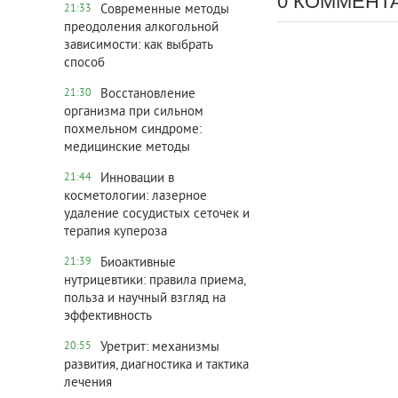
0 КОММЕНТ
Современные методы
21:33
преодоления алкогольной
зависимости: как выбрать
способ
Восстановление
21:30
организма при сильном
похмельном синдроме:
медицинские методы
Инновации в
21:44
косметологии: лазерное
удаление сосудистых сеточек и
терапия купероза
Биоактивные
21:39
нутрицевтики: правила приема,
польза и научный взгляд на
эффективность
Уретрит: механизмы
20:55
развития, диагностика и тактика
лечения