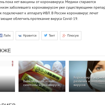
нь пока нет вакцины от коронавируса. Медики стараются
анизм заболевшего коронавирусом уже существующими препа
ях подключают к аппарату ИВЛ. В России коронавирус лечат
гающие облегчить протекание вируса Covid-19.
Лайк
Нравится
Твит
Плюсую
АКЖЕ
Коронавирус и грипп
Выявлены еще новые
различия и особенно
симптомы коронавируса
вирусов