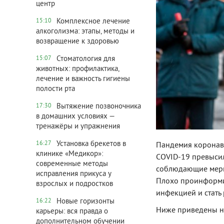
центр
Комплексное лечение
15:10
алкоголизма: этапы, методы и
возвращение к здоровью
Стоматология для
15:07
животных: профилактика,
лечение и важность гигиены
полости рта
Вытяжение позвоночника
17:30
в домашних условиях —
тренажёры и упражнения
Установка брекетов в
16:27
Пандемия коронави
клинике «Медикор»:
COVID-19 превысил
современные методы
соблюдающие меры
исправления прикуса у
Плохо проинформи
взрослых и подростков
инфекцией и стать
Новые горизонты
16:22
Ниже приведены на
карьеры: вся правда о
дополнительном обучении