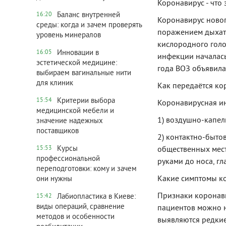
Коронавирус - что 
Баланс внутренней
16:20
Коронавирус новог
среды: когда и зачем проверять
поражением дыхат
уровень минералов
кислородного голо
Инновации в
16:05
инфекции началась 
эстетической медицине:
года ВОЗ объявил
выбираем вагинальные нити
для клиник
Как передаётся ко
Критерии выбора
15:54
Коронавирусная ин
медицинской мебели и
1) воздушно-капел
значение надежных
поставщиков
2) контактно-быто
Курсы
15:53
общественных мест
профессиональной
руками до носа, гла
переподготовки: кому и зачем
Какие симптомы ко
они нужны
Признаки коронави
Лабиопластика в Киеве:
15:42
виды операций, сравнение
пациентов можно н
методов и особенности
выявляются редкие