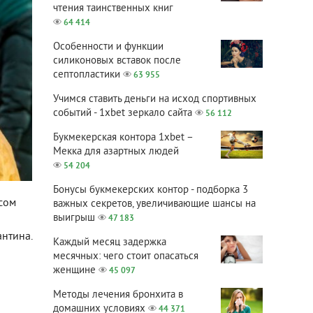
чтения таинственных книг
64 414
Особенности и функции
силиконовых вставок после
септопластики
63 955
Учимся ставить деньги на исход спортивных
событий - 1xbet зеркало сайта
56 112
Букмекерская контора 1xbet –
Мекка для азартных людей
54 204
Бонусы букмекерских контор - подборка 3
сом
важных секретов, увеличивающие шансы на
выигрыш
47 183
нтина.
Каждый месяц задержка
месячных: чего стоит опасаться
женщине
45 097
Методы лечения бронхита в
домашних условиях
44 371