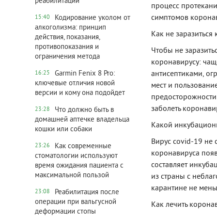
реабилитации
процесс протекани
симптомов коронав
Кодирование уколом от
15:40
алкоголизма: принцип
Как не заразиться
действия, показания,
противопоказания и
Чтобы не заразить
ограничения метода
коронавирусу: чаще
Garmin Fenix 8 Pro:
антисептиками, ог
16:25
ключевые отличия новой
мест и пользовани
версии и кому она подойдет
предосторожности 
заболеть коронави
Что должно быть в
23:28
домашней аптечке владельца
Какой инкубацион
кошки или собаки
Вирус covid-19 не
Как современные
23:26
коронавируса появ
стоматологии используют
составляет инкуб
время ожидания пациента с
максимальной пользой
из страны с небла
карантине не мень
Реабилитация после
23:08
операции при вальгусной
Как лечить корона
деформации стопы