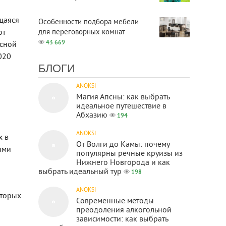
щаяся
Особенности подбора мебели
для переговорных комнат
от
43 669
усной
2020
БЛОГИ
ANOKSI
Магия Апсны: как выбрать
идеальное путешествие в
Абхазию
194
ANOKSI
х в
От Волги до Камы: почему
ыми
популярны речные круизы из
Нижнего Новгорода и как
выбрать идеальный тур
198
ANOKSI
оторых
Современные методы
преодоления алкогольной
зависимости: как выбрать