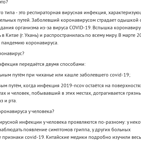
это?
о типа - это респираторная вирусная инфекция, характеризую
ельных путей. Заболевший коронавирусом страдает одышкой 
дания организма из-за вируса COVID-19. Вспышка коронавир
в Китае (г. Ухань) и распространилась по всему миру. В марте 
а пандемию коронавируса.
ронавирус?
фекция передаётся двумя способами:
ьным путём при чиханье или кашле заболевшего covid-19;
вым путём, когда инфекция 2019-ncov остаётся на поверхностя
ах и человек, побывавший в этих местах, дотрагивается грязн
з и рта.
ронавируса у человека?
русной инфекции у человека проявляются по-разному: у нек
аблюдать появление симптомов гриппа, у других больных
 признаки covid-19. Китайские медики подробно изучили весь