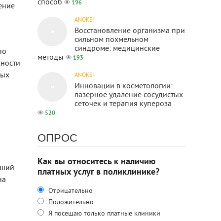
способ
196
ение
ANOKSI
Восстановление организма при
сильном похмельном
синдроме: медицинские
по
методы
193
хности
ных
ANOKSI
Инновации в косметологии:
лазерное удаление сосудистых
сеточек и терапия купероза
520
ОПРОС
Как вы относитесь к наличию
вший
платных услуг в поликлинике?
на
Отрицательно
Положительно
Я посещаю только платные клиники