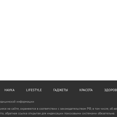
НАУКА
LIFESTYLE
ГАДЖЕТЫ
КРАСОТА
ЗДОРОВ
Медицинской информации
иеся на сайте, охраняются в соответствии с законодательством РФ, в том числе, об а
та, обратная ссылка открытая для индексации поисковыми системами обязательна.