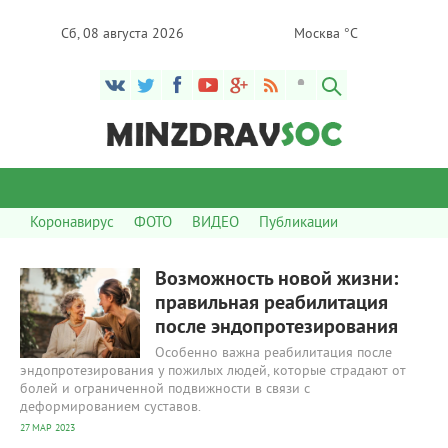
Сб, 08 августа 2026
Москва °C
Коронавирус
ФОТО
ВИДЕО
Публикации
761
0
Возможность новой жизни:
правильная реабилитация
после эндопротезирования
Особенно важна реабилитация после
эндопротезирования у пожилых людей, которые страдают от
болей и ограниченной подвижности в связи с
деформированием суставов.
27 МАР 2023