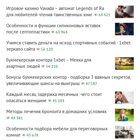
Игровое казино Vavada – автомат Legends of Ra
для любителей чтения таинственных книг
64 421
Особенности и функции силиконовых вставок
после септопластики
63 964
Учимся ставить деньги на исход спортивных событий - 1xbet
зеркало сайта
56 120
Букмекерская контора 1xbet – Мекка для
азартных людей
54 210
Бонусы букмекерских контор - подборка 3 важных секретов,
увеличивающие шансы на выигрыш
47 187
Каждый месяц задержка месячных: чего стоит
опасаться женщине
45 103
Методы лечения бронхита в домашних условиях
44 381
Особенности подбора мебели для переговорных
комнат
43 678