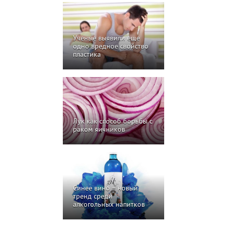
Ученые выявили еще
одно вредное свойство
пластика
Лук как способ борьбы с
раком яичников
Синее вино – новый
тренд среди
алкогольных напитков