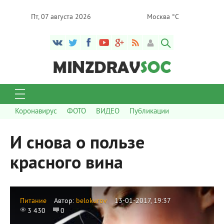
Пт, 07 августа 2026
Москва °C
Коронавирус
ФОТО
ВИДЕО
Публикации
И снова о пользе
красного вина
Питание
Автор:
belokurov
13-01-2017, 19:37
3 430
0