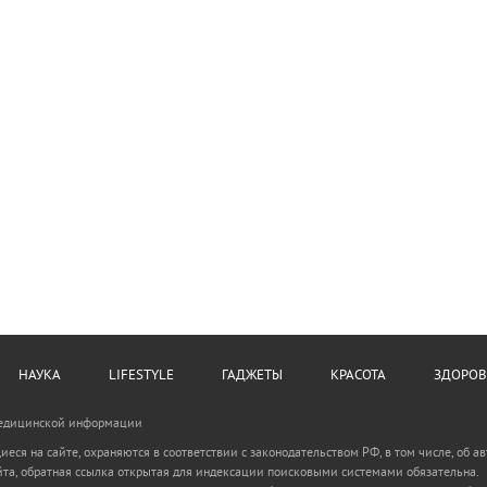
НАУКА
LIFESTYLE
ГАДЖЕТЫ
КРАСОТА
ЗДОРОВ
Медицинской информации
иеся на сайте, охраняются в соответствии с законодательством РФ, в том числе, об а
та, обратная ссылка открытая для индексации поисковыми системами обязательна.