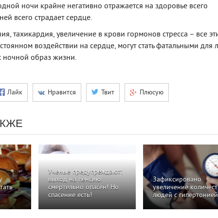
дной ночи крайне негативно отражается на здоровье всего
ней всего страдает сердце.
я, тахикардия, увеличение в крови гормонов стресса – все эт
стоянном воздействии на сердце, могут стать фатальными для 
 ночной образ жизни.
Лайк
Нравится
Твит
Плюсую
АКЖЕ
Ученые предупреждают:
у
выход на пенсию
Зафиксировано
тать
смертельно опасен! Но
увеличение количест
спасение есть!
людей с гипертонией