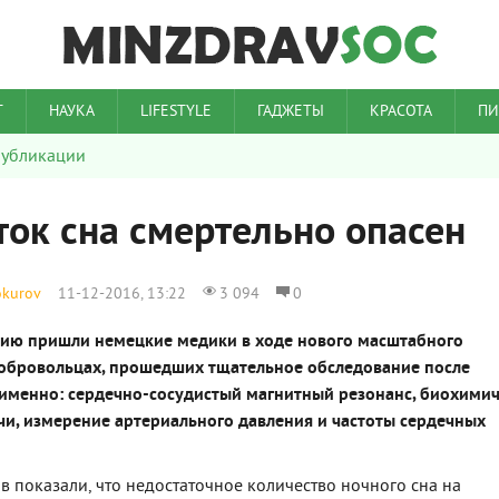
Т
НАУКА
LIFESTYLE
ГАДЖЕТЫ
КРАСОТА
ПИ
убликации
ток сна смертельно опасен
okurov
11-12-2016, 13:22
3 094
0
нию пришли немецкие медики в ходе нового масштабного
добровольцах, прошедших тщательное обследование после
 именно: сердечно-сосудистый магнитный резонанс, биохими
чи, измерение артериального давления и частоты сердечных
в показали, что недостаточное количество ночного сна на