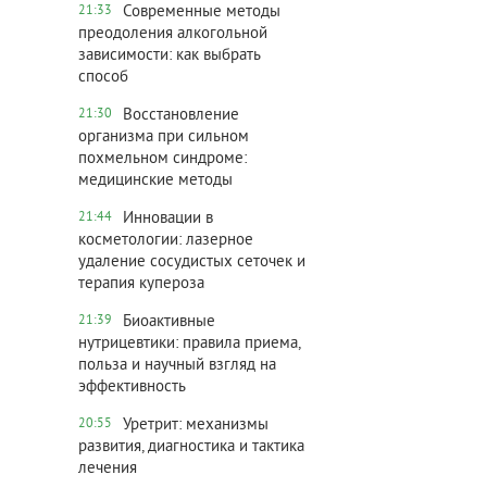
Современные методы
21:33
преодоления алкогольной
зависимости: как выбрать
способ
Восстановление
21:30
организма при сильном
похмельном синдроме:
медицинские методы
Инновации в
21:44
косметологии: лазерное
удаление сосудистых сеточек и
терапия купероза
Биоактивные
21:39
нутрицевтики: правила приема,
польза и научный взгляд на
эффективность
Уретрит: механизмы
20:55
развития, диагностика и тактика
лечения