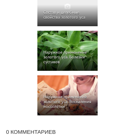
Состав и целебные
свойства золотого уса
Наружное применение
золотого уса. Болезни
суставов
Наружное применение
золотого уса. Воспаления
носоглотки
0 КОММЕНТАРИЕВ