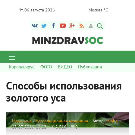
Чт, 06 августа 2026
Москва °C
Коронавирус
ФОТО
ВИДЕО
Публикации
Способы использования
золотого уса
Медицина
/
Нетрадиционная медицина
Автор:
ssloha
15-07-2016, 16:12
2 516
0