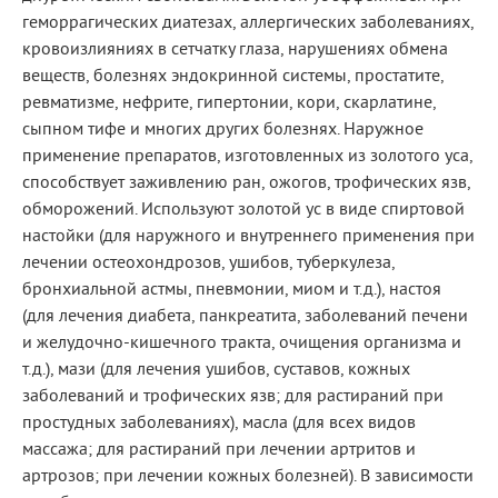
геморрагических диатезах, аллергических заболеваниях,
кровоизлияниях в сетчатку глаза, нарушениях обмена
веществ, болезнях эндокринной системы, простатите,
ревматизме, нефрите, гипертонии, кори, скарлатине,
сыпном тифе и многих других болезнях. Наружное
применение препаратов, изготовленных из золотого уса,
способствует заживлению ран, ожогов, трофических язв,
обморожений. Используют золотой ус в виде спиртовой
настойки (для наружного и внутреннего применения при
лечении остеохондрозов, ушибов, туберкулеза,
бронхиальной астмы, пневмонии, миом и т.д.), настоя
(для лечения диабета, панкреатита, заболеваний печени
и желудочно-кишечного тракта, очищения организма и
т.д.), мази (для лечения ушибов, суставов, кожных
заболеваний и трофических язв; для растираний при
простудных заболеваниях), масла (для всех видов
массажа; для растираний при лечении артритов и
артрозов; при лечении кожных болезней). В зависимости