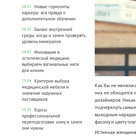
Новые горизонты
16:22
карьеры: вся правда о
дополнительном обучении
Баланс внутренней
16:20
среды: когда и зачем проверять
уровень минералов
Инновации в
16:05
эстетической медицине:
выбираем вагинальные нити
для клиник
Критерии выбора
15:54
Как бы не менялась
медицинской мебели и
них не обходится 
значение надежных
поставщиков
дизайнеров. Никак
подчеркнуть самые 
Курсы
15:53
выходным нарядам 
профессиональной
фасону и цвету пл
переподготовки: кому и зачем
они нужны
Истинная женщина 