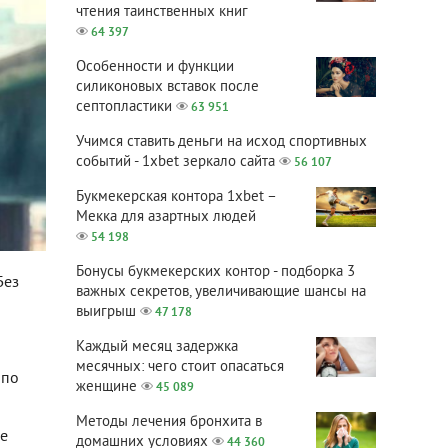
чтения таинственных книг
64 397
Особенности и функции
силиконовых вставок после
септопластики
63 951
Учимся ставить деньги на исход спортивных
событий - 1xbet зеркало сайта
56 107
Букмекерская контора 1xbet –
Мекка для азартных людей
54 198
Бонусы букмекерских контор - подборка 3
Без
важных секретов, увеличивающие шансы на
выигрыш
47 178
Каждый месяц задержка
месячных: чего стоит опасаться
 по
женщине
45 089
Методы лечения бронхита в
Ее
домашних условиях
44 360