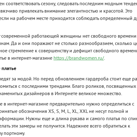
ен соответствовать сезону, следовать последним модным тенде
авязчиво привлекать внимание элегантностью и красотой. Это
если на рабочем месте приходится соблюдать определенный д
 у современной работающей женщины нет свободного времени
инам. Да и они поражают не столько разнообразием, сколько ц
чное стремление к совершенству и дефицит свободного времени
атье в интернет-магазине
https://brandwomen.ru/
.
 платье
едят за модой. Но перед обновлением гардероба стоит еще р
омиться с последними трендами. Благо роликов, посвященных
аменитых дизайнеров в Интернете великое множество.
ье в интернет-магазине предварительно нужно определиться с
нятые обозначения XS, S, M, L, XL, XXL не несут полной и
ормации. Нужны еще и длина рукава и самого платья по спин
лать эти замеры не получится. Надежнее всего обратиться к
у портному.