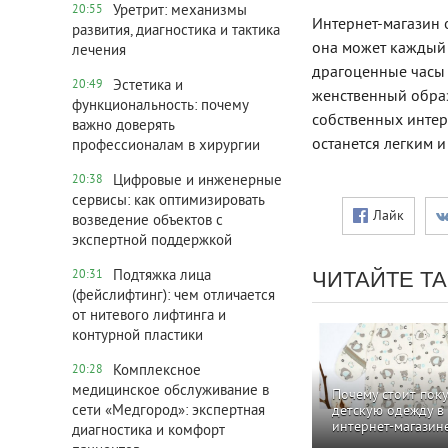
Уретрит: механизмы
20:55
Интернет-магазин
развития, диагностика и тактика
она может каждый д
лечения
драгоценные часы 
Эстетика и
20:49
женственный образ
функциональность: почему
собственных интере
важно доверять
останется легким 
профессионалам в хирургии
Цифровые и инженерные
20:38
сервисы: как оптимизировать
Лайк
возведение объектов с
экспертной поддержкой
ЧИТАЙТЕ Т
Подтяжка лица
20:31
(фейслифтинг): чем отличается
от нитевого лифтинга и
контурной пластики
Комплексное
20:28
медицинское обслуживание в
Почему стоит пок
сети «Медгород»: экспертная
детскую одежду в
интернет-магазин
диагностика и комфорт