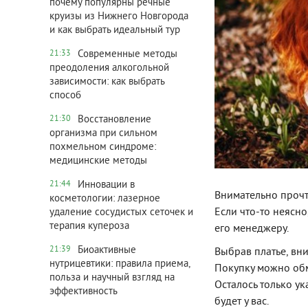
почему популярны речные
круизы из Нижнего Новгорода
и как выбрать идеальный тур
Современные методы
21:33
преодоления алкогольной
зависимости: как выбрать
способ
Восстановление
21:30
организма при сильном
похмельном синдроме:
медицинские методы
Инновации в
21:44
Внимательно прочт
косметологии: лазерное
Если что-то неясн
удаление сосудистых сеточек и
терапия купероза
его менеджеру.
Биоактивные
21:39
Выбрав платье, вни
нутрицевтики: правила приема,
Покупку можно обм
польза и научный взгляд на
Осталось только ук
эффективность
будет у вас.