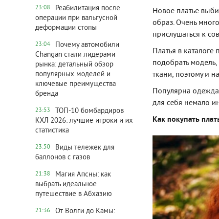
Реабилитация после
23:08
Новое платье выби
операции при вальгусной
образ. Очень много
деформации стопы
прислушаться к сов
Почему автомобили
23:04
Платья в каталоге 
Changan стали лидерами
подобрать модель,
рынка: детальный обзор
ткани, поэтому и 
популярных моделей и
ключевые преимущества
Популярна одежда 
бренда
для себя немало и
ТОП-10 бомбардиров
23:53
Как покупать плат
КХЛ 2026: лучшие игроки и их
статистика
Виды тележек для
23:50
баллонов с газов
Магия Апсны: как
21:38
выбрать идеальное
путешествие в Абхазию
От Волги до Камы:
21:36