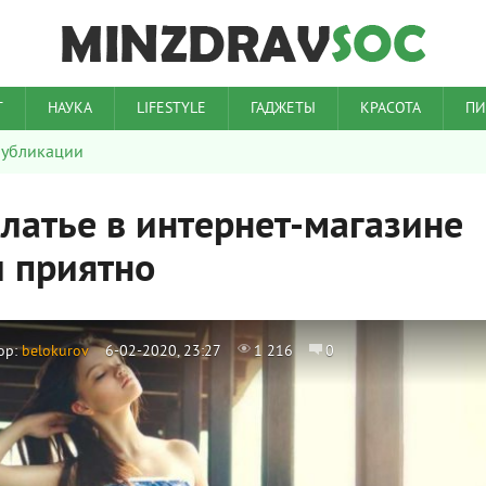
Т
НАУКА
LIFESTYLE
ГАДЖЕТЫ
КРАСОТА
ПИ
убликации
платье в интернет-магазине
и приятно
ор:
belokurov
6-02-2020, 23:27
1 216
0