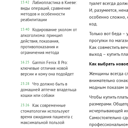
Лабиопластика в Киеве:
15:42
туалет всегда долж
виды операций, сравнение
И, разумеется, нен
методов и особенности
особенно сложно, 
реабилитации
код.
Кодирование уколом от
15:40
Только вот беда –
алкоголизма: принцип
прогулки по магаз
действия, показания,
противопоказания и
Как совместить ве
ограничения метода
выход – купить пл
Garmin Fenix 8 Pro:
16:25
Как выбрать новое
ключевые отличия новой
Женщины всегда сл
версии и кому она подойдет
внимательно ознак
Что должно быть в
23:28
модным показам зн
домашней аптечке владельца
кошки или собаки
Чтобы купить плат
размерами. Общепри
Как современные
23:26
исчерпывающей инф
стоматологии используют
время ожидания пациента с
Самостоятельно сде
максимальной пользой
профессиональном