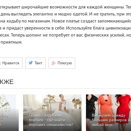
 открывает широчайшие возможности для каждой женщины. Те
ень выглядеть элегантно и модно одетой. И не тратить, при эт
на ходьбу по магазинам. Новое платье создаст запоминающий
 и придаст уверенности в себе. Используйте блага цивилизаци
сах. Теперь шопинг не потребует от вас физических усилий, н
и приятным.
Нравится
Твит
Плюсую
АКЖЕ
упать
Пошив свадебных
Выбираем одежду
платьев – где найти
больших размеров н
е
хороших специалистов?
любой вкус