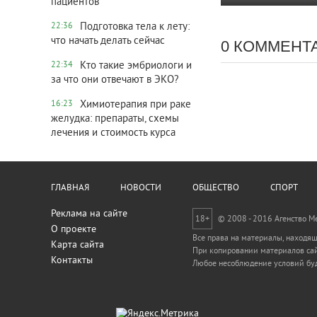
пациентов
Подготовка тела к лету:
22:36
что начать делать сейчас
0 КОММЕНТ
Кто такие эмбриологи и
22:34
за что они отвечают в ЭКО?
Химиотерапия при раке
16:23
желудка: препараты, схемы
лечения и стоимость курса
ГЛАВНАЯ
НОВОСТИ
ОБЩЕСТВО
СПОРТ
Реклама на сайте
18+
© 2008 - 2016 Агенство 
О проекте
Все права на материалы, находящ
Карта сайта
При копировании материалов сай
Контакты
Любое несоблюдение условий буд