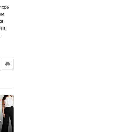
перь
ом
ся
и в
о
а