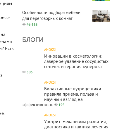
нциям.
Особенности подбора мебели
ресс-
для переговорных комнат
43 665
 на
БЛОГИ
енами.
? Есть
ANOKSI
Инновации в косметологии:
лазерное удаление сосудистых
сеточек и терапия купероза
505
аз
ANOKSI
Биоактивные нутрицевтики:
правила приема, польза и
научный взгляд на
эффективность
195
е.
ANOKSI
Уретрит: механизмы развития,
диагностика и тактика лечения