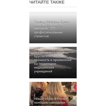
ЧИТАЙТЕ ТАКЖЕ
Почему стайлеры Dyson
Airwrap становятся
выбором
профессиональных
стилистов
Укладка клинкерной
брусчаткой: Эстетика,
прочность и применение
на территории
медицинских
учреждений
Новый образ и стиль с
помощью накладных