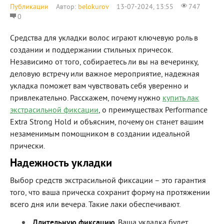
Публикации
Автор:
belokurov
13-07-2024, 13:55
747
0
Средства для укладки волос играют ключевую роль в
создании и поддержании стильных причесок.
Независимо от того, собираетесь ли вы на вечеринку,
деловую встречу или важное мероприятие, надежная
укладка поможет вам чувствовать себя уверенно и
привлекательно. Расскажем, почему нужно
купить лак
экстрасильной фиксации
, о преимуществах Performance
Extra Strong Hold и объясним, почему он станет вашим
незаменимым помощником в создании идеальной
прически.
Надежность укладки
Выбор средств экстрасильной фиксации – это гарантия
того, что ваша прическа сохранит форму на протяжении
всего дня или вечера. Такие лаки обеспечивают.
Длительную фиксацию
. Ваша укладка будет