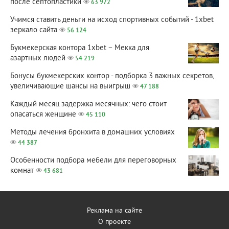
после септопластики
63 972
Учимся ставить деньги на исход спортивных событий - 1xbet
зеркало сайта
56 124
Букмекерская контора 1xbet – Мекка для
азартных людей
54 219
Бонусы букмекерских контор - подборка 3 важных секретов,
увеличивающие шансы на выигрыш
47 188
Каждый месяц задержка месячных: чего стоит
опасаться женщине
45 110
Методы лечения бронхита в домашних условиях
44 387
Особенности подбора мебели для переговорных
комнат
43 681
Реклама на сайте
О проекте