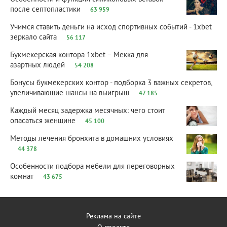
после септопластики
63 959
Учимся ставить деньги на исход спортивных событий - 1xbet
зеркало сайта
56 117
Букмекерская контора 1xbet – Мекка для
азартных людей
54 208
Бонусы букмекерских контор - подборка 3 важных секретов,
увеличивающие шансы на выигрыш
47 185
Каждый месяц задержка месячных: чего стоит
опасаться женщине
45 100
Методы лечения бронхита в домашних условиях
44 378
Особенности подбора мебели для переговорных
комнат
43 675
Реклама на сайте