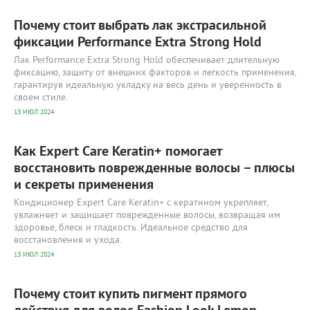
Почему стоит выбрать лак экстрасильной
фиксации Performance Extra Strong Hold
Лак Performance Extra Strong Hold обеспечивает длительную
фиксацию, защиту от внешних факторов и легкость применения,
гарантируя идеальную укладку на весь день и уверенность в
своем стиле.
13 ИЮЛ 2024
Как Expert Care Keratin+ помогает
восстановить поврежденные волосы – плюсы
и секреты применения
Кондиционер Expert Care Keratin+ с кератином укрепляет,
увлажняет и защищает поврежденные волосы, возвращая им
здоровье, блеск и гладкость. Идеальное средство для
восстановления и ухода.
13 ИЮЛ 2024
Почему стоит купить пигмент прямого