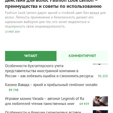
действия для волос Fashion Look Lemon –
преимущества и советы по использованию
Fashion Look Lemon дарит яркий и стойкий цвет без вреда для
волос. Легкость применения и безопасность делают его
идеальным выбором для тех, кто хочет выделиться и
подчеркнуть свою индивидуальность.
13 ИЮЛ 2024
ЧИТАЮТ
КОММЕНТИРУЮТ
Особенности бухгалтерского учета
представительства иностранной компании в
России – как избежать ошибок и сэкономить ресурсы
91 253
Казино Вавада – яркий и прибыльный гемблинг онлайн
89 748
Игровое казино Vavada – автомат Legends of Ra
для любителей чтения таинственных книг
64 419
Особенности и функции силиконовых вставок