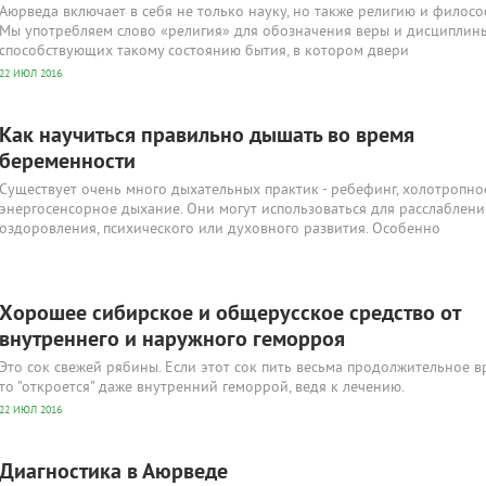
Аюрведа включает в себя не только науку, но также религию и филос
Мы употребляем слово «религия» для обозначения веры и дисциплины
способствующих такому состоянию бытия, в котором двери
22 ИЮЛ 2016
Как научиться правильно дышать во время
беременности
Существует очень много дыхательных практик - ребефинг, холотропно
энергосенсорное дыхание. Они могут использоваться для расслаблени
оздоровления, психического или духовного развития. Особенно
Хорошее сибирское и общерусское средство от
внутреннего и наружного геморроя
Это сок свежей рябины. Если этот сок пить весьма продолжительное в
то "откроется" даже внутренний геморрой, ведя к лечению.
22 ИЮЛ 2016
Диагностика в Аюрведе