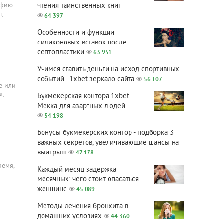
офию
чтения таинственных книг
,
64 397
Особенности и функции
силиконовых вставок после
септопластики
63 951
Учимся ставить деньги на исход спортивных
событий - 1xbet зеркало сайта
56 107
е или
я,
Букмекерская контора 1xbet –
Мекка для азартных людей
54 198
Бонусы букмекерских контор - подборка 3
важных секретов, увеличивающие шансы на
выигрыш
47 178
ремя,
Каждый месяц задержка
месячных: чего стоит опасаться
женщине
45 089
Методы лечения бронхита в
домашних условиях
44 360