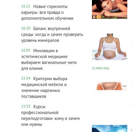
Новые горизонты
16:22
карьеры: вся правда о
дополнительном обучении
Баланс внутренней
16:20
2 819
0
среды: когда и зачем проверять
уровень минералов
Инновации в
16:05
эстетической медицине:
выбираем вагинальные нити
для клиник
22 ИЮЛ 2016
Критерии выбора
15:54
2 622
0
медицинской мебели и
значение надежных
поставщиков
Курсы
15:53
профессиональной
переподготовки: кому и зачем
2 463
0
они нужны