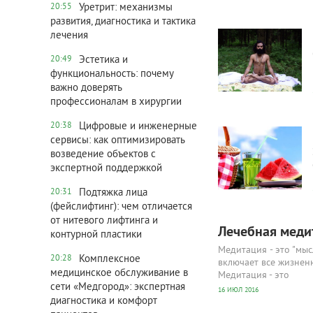
Уретрит: механизмы
20:55
развития, диагностика и тактика
3 800
0
лечения
Эстетика и
20:49
функциональность: почему
важно доверять
профессионалам в хирургии
2 725
0
Цифровые и инженерные
20:38
сервисы: как оптимизировать
возведение объектов с
экспертной поддержкой
Подтяжка лица
20:31
(фейслифтинг): чем отличается
от нитевого лифтинга и
Лечебная меди
контурной пластики
Медитация - это "мы
Комплексное
20:28
включает все жизнен
медицинское обслуживание в
Медитация - это
сети «Медгород»: экспертная
16 ИЮЛ 2016
диагностика и комфорт