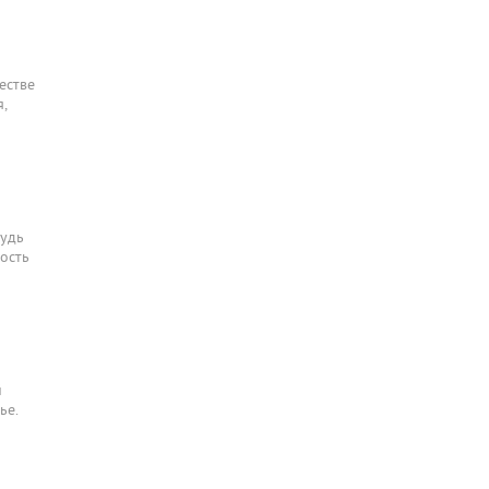
естве
,
рудь
ость
й
ье.