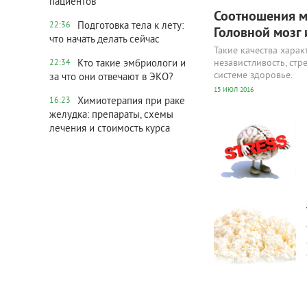
пациентов
Соотношения м
Подготовка тела к лету:
22:36
Головной мозг 
что начать делать сейчас
Такие качества харак
Кто такие эмбриологи и
независтливость, ст
22:34
системе здоровье.
за что они отвечают в ЭКО?
15 ИЮЛ 2016
Химиотерапия при раке
16:23
желудка: препараты, схемы
2 538
0
лечения и стоимость курса
2 475
0