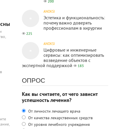
200
ANOKSI
Эстетика и функциональность:
почему важно доверять
есны
профессионалам в хирургии
и
225
во,
ANOKSI
Цифровые и инженерные
сервисы: как оптимизировать
возведение объектов с
экспертной поддержкой
183
 в
ОПРОС
Как вы считаете, от чего зависит
успешность лечения?
От личности лечащего врача
От качества лекарственных средств
жите
ание,
От уровня лечебного учреждения