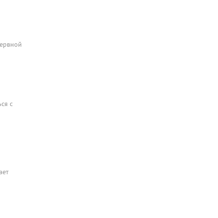
нервной
ся с
ает