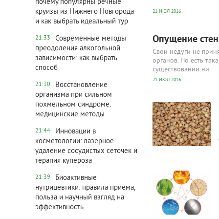
почему популярны речные
круизы из Нижнего Новгорода
21 ИЮЛ 2016
и как выбрать идеальный тур
Опущение стен
Современные методы
21:33
преодоления алкогольной
Свои недуги не приня
зависимости: как выбрать
органов. Но есть так
способ
существовании ни
21 ИЮЛ 2016
Восстановление
21:30
организма при сильном
2 547
0
похмельном синдроме:
медицинские методы
Инновации в
21:44
косметологии: лазерное
удаление сосудистых сеточек и
терапия купероза
2 881
0
Биоактивные
21:39
нутрицевтики: правила приема,
польза и научный взгляд на
эффективность