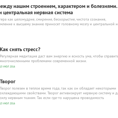
ежду нашим строением, характером и болезнями.
и центральная нервная система
тера как целомудрие, смирение, бескорыстие, чистота сознания,
ремление к высшему знанию приносят головному мозгу и центральной 
Как снять стресс?
Регулярная медитация даст вам энергию и ясность ума, чтобы справить
многочисленными проблемами современной жизни.
15 ИЮЛ 2016
Творог
Творог полезен в теплое время года, так как он обладает некоторыми
охлаждающими свойствами. Творог активизирует нервную систему и д
силу нервным тканям. Так если где-то нарушена проводимость
15 ИЮЛ 2016