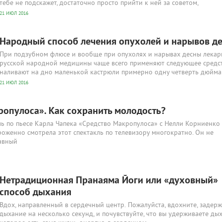
тебе не подскажет, достаточно просто прийти к ней за советом,
21 ИЮЛ 2016
Народный способ лечения опухолей и нарывов д
При подзубном флюсе и вообще при опухолях и нарывах десны лекар
русской народной медицины чаще всего применяют следующее средст
наливают на дно маленькой кастрюли примерно одну четверть дюйма
21 ИЮЛ 2016
ропулоса». Как сохранить молодость?
ль по пьесе Карла Чапека «Средство Макропулоса» с Нелли Корниенко
роженно смотрела этот спектакль по телевизору многократно. Он не
лавный
Нетрадиционная Пранаяма Йоги или «духовный»
способ дыхания
Вдох, направленный в сердечный центр. Пожалуйста, вдохните, задер
дыхание на несколько секунд, и почувствуйте, что вы удерживаете дых