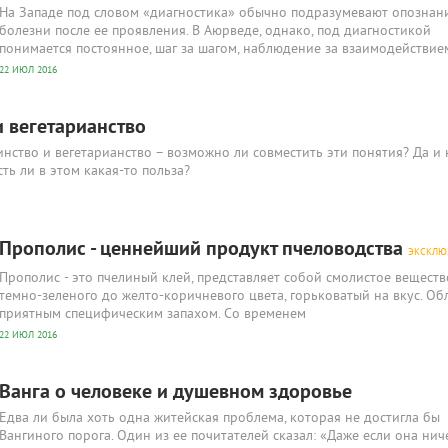
На Западе под словом «диагностика» обычно подразумевают опознан
болезни после ее проявления. В Аюрведе, однако, под диагностикой
понимается постоянное, шаг за шагом, наблюдение за взаимодействие
22 ИЮЛ 2016
и вегетарианство
инство и вегетарианство – возможно ли совместить эти понятия? Да и
сть ли в этом какая-то польза?
Прополис - ценнейший продукт пчеловодства
ЭКСКЛЮ
Прополис - это пчелиный клей, представляет собой смолистое веществ
темно-зеленого до желто-коричневого цвета, горьковатый на вкус. Об
приятным специфическим запахом. Со временем
22 ИЮЛ 2016
Ванга о человеке и душевном здоровье
Едва ли была хоть одна житейская проблема, которая не достигла бы
Вангиного порога. Один из ее почитателей сказал: «Даже если она нич