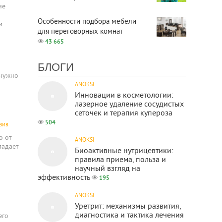
ие
Особенности подбора мебели
м
для переговорных комнат
43 665
БЛОГИ
 нужно
ANOKSI
Инновации в косметологии:
лазерное удаление сосудистых
сеточек и терапия купероза
504
ЗИВ
о от
ANOKSI
ладает
Биоактивные нутрицевтики:
правила приема, польза и
научный взгляд на
эффективность
195
ANOKSI
Уретрит: механизмы развития,
диагностика и тактика лечения
его