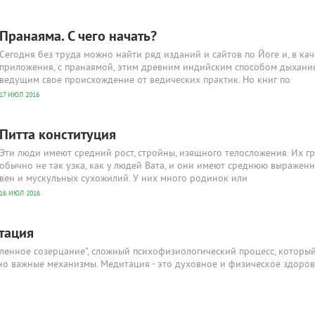
Пранаяма. С чего начать?
Сегодня без труда можно найти ряд изданий и сайтов по Йоге и, в кач
приложения, с пранаямой, этим древним индийским способом дыхания
ведущим свое происхождение от ведических практик. Но книг по
17 ИЮЛ 2016
Питта конституция
Эти люди имеют средний рост, стройны, изящного телосложения. Их г
обычно не так узка, как у людей Вата, и они имеют среднюю выраженн
вен и мускульных сухожилий. У них много родинок или
16 ИЮЛ 2016
тация
сленное созерцание", сложный психофизиологический процесс, которы
но важные механизмы. Медитация - это духовное и физическое здоров