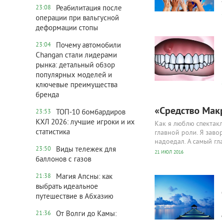
Реабилитация после
23:08
операции при вальгусной
деформации стопы
3 294
0
Почему автомобили
23:04
Changan стали лидерами
рынка: детальный обзор
популярных моделей и
ключевые преимущества
бренда
«Средство Мак
ТОП-10 бомбардиров
23:53
КХЛ 2026: лучшие игроки и их
Как я люблю спектак
статистика
главной роли. Я заво
надоедал. А самый г
Виды тележек для
23:50
21 ИЮЛ 2016
баллонов с газов
2 533
0
Магия Апсны: как
21:38
выбрать идеальное
путешествие в Абхазию
От Волги до Камы:
21:36