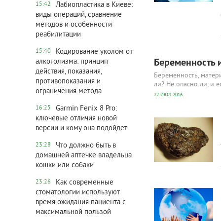
Лабиопластика в Киеве:
15:42
виды операций, сравнение
методов и особенности
реабилитации
Кодирование уколом от
15:40
Беременность 
алкоголизма: принцип
действия, показания,
Беременность, матер
противопоказания и
ли? Не опасно ли, и е
ограничения метода
22 ИЮЛ 2016
Garmin Fenix 8 Pro:
16:25
2 720
0
ключевые отличия новой
версии и кому она подойдет
Что должно быть в
23:28
домашней аптечке владельца
кошки или собаки
Как современные
23:26
2 639
0
стоматологии используют
время ожидания пациента с
максимальной пользой