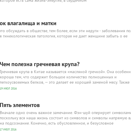
которое есть сама жизнь-энергия, в сердечном
ок влагалища и матки
то обсуждать в обществе, тем более, если эти недуги - заболевания п
ая гинекологическая патология, которая не дает женщине забыть о ее
Чем полезна гречневая крупа?
Гречневая крупа в Китае называется «масляной гречкой». Она особен
хороша тем, что содержит большое количество полноценных и
легкоусвояемых белков, — это делает ее хорошей заменой мясу. Также 
19 ИЮЛ 2016
Пять элементов
Вначале одно очень важное замечание. Фэн-шуй оперирует символами
поскольку вся наша жизнь состоит из символов и символы напрямую 
на подсознание. Конечно, есть обусловленное, и безусловное
17 ИЮЛ 2016