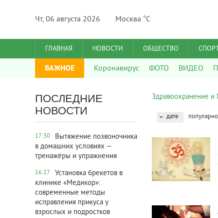
Чт, 06 августа 2026
Москва °C
ГЛАВНАЯ
НОВОСТИ
ОБЩЕСТВО
СПОР
ВАЖНОЕ
Коронавирус
ФОТО
ВИДЕО
П
ПОСЛЕДНИЕ
Здравоохранение и
НОВОСТИ
дате
популярно
3 420
0
Вытяжение позвоночника
17:30
в домашних условиях —
тренажёры и упражнения
Установка брекетов в
16:27
клинике «Медикор»:
современные методы
2 515
0
исправления прикуса у
взрослых и подростков