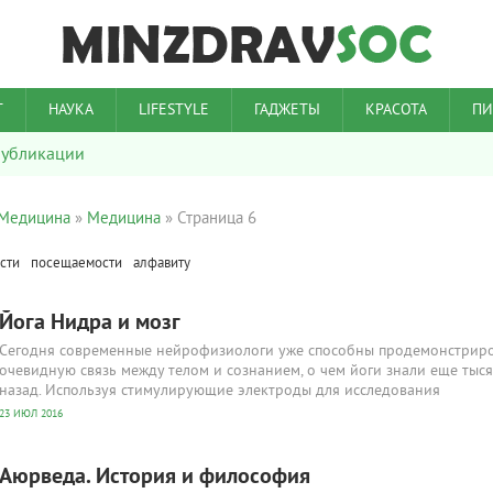
Т
НАУКА
LIFESTYLE
ГАДЖЕТЫ
КРАСОТА
ПИ
убликации
 Медицина
»
Медицина
» Страница 6
сти
посещаемости
алфавиту
Йога Нидра и мозг
Сегодня современные нейрофизиологи уже способны продемонстрир
очевидную связь между телом и сознанием, о чем йоги знали еще тыся
назад. Используя стимулирующие электроды для исследования
23 ИЮЛ 2016
Аюрведа. История и философия